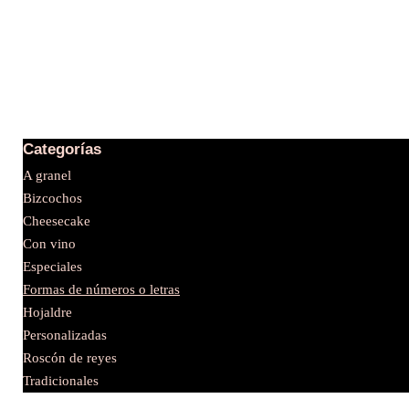
¡Gracias por
visitarnos!
Tienda
Información
Contacto
Categorías
A granel
Bizcochos
Cheesecake
Política de cookies
Con vino
Política de privacidad
Especiales
Formas de números o letras
Hojaldre
Personalizadas
Roscón de reyes
Tradicionales